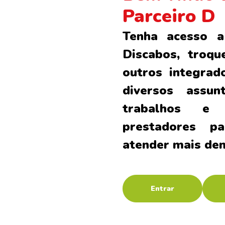
Parceiro D
Tenha acesso 
Discabos, troqu
outros integrad
diversos assun
trabalhos e 
prestadores p
atender mais de
Entrar